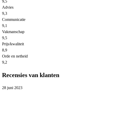
9,5
Advies
9,3
Communicatie
9,1
Vakmanschap
9,5
Prijs/kwaliteit
8,9
Orde en netheid
9,2
Recensies van klanten
28 juni 2023