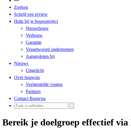
Zoeken
Schrijf een review
Hulp bij je bouwproject
Nieuwbouw
Verbouw
Garantie
Verantwoord ondernemen
Aangesloten bij
Nieuws
Uitgelicht
Over bouwnu
Veelgestelde vragen
Partners
Contact Bouwnu
Bereik je doelgroep effectief vi