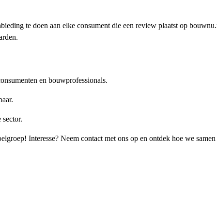
aanbieding te doen aan elke consument die een review plaatst op bouwn
arden.
e consumenten en bouwprofessionals.
baar.
 sector.
te doelgroep! Interesse? Neem contact met ons op en ontdek hoe we same