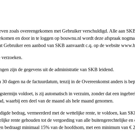
rieven zoals overeengekomen met Gebruiker verschuldigd. Alle aan SKB
gekomen en door in te loggen op bouwnu.nl wordt deze afspraak nogmaa
t Gebruiker een aanbod van SKB aanvaardt c.q. op de website www.b
e verzoeken.
ngen zijn de gegevens uit de administratie van SKB leidend.
n 30 dagen na de factuurdatum, tenzij in de Overeenkomst anders is be
stermijn voldoet, is zij automatisch in verzuim, zonder dat een ingebr
and, waarbij een deel van de maand als hele maand genomen.
uldigde bedrag, vermeerderd met de wettelijke rente, te voldoen, kan SK
ijke rente gehouden tot de vergoeding van alle buitengerechtelijke en e
osten bedraagt minimaal 15% van de hoofdsom, met een minimum van € 2