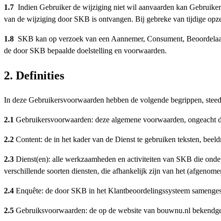
1.7
Indien Gebruiker de wijziging niet wil aanvaarden kan Gebruike
van de wijziging door SKB is ontvangen. Bij gebreke van tijdige op
1.8
SKB kan op verzoek van een Aannemer, Consument, Beoordelaar of
de door SKB bepaalde doelstelling en voorwaarden.
2. Definities
In deze Gebruikersvoorwaarden hebben de volgende begrippen, steeds
2.1
Gebruikersvoorwaarden: deze algemene voorwaarden, ongeacht d
2.2
Content: de in het kader van de Dienst te gebruiken teksten, beel
2.3
Dienst(en): alle werkzaamheden en activiteiten van SKB die ond
verschillende soorten diensten, die afhankelijk zijn van het (afgenome
2.4
Enquête: de door SKB in het Klantbeoordelingssysteem samengest
2.5
Gebruiksvoorwaarden: de op de website van bouwnu.nl bekendgem