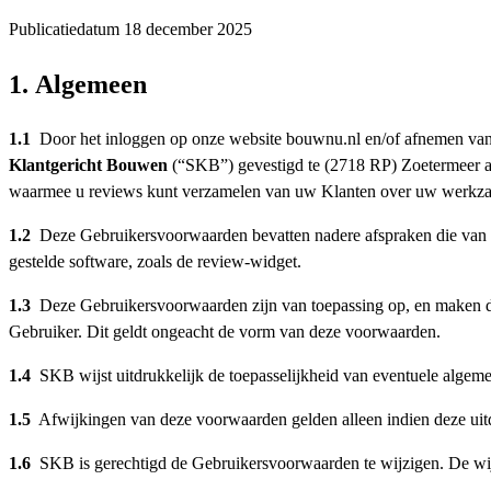
Publicatiedatum 18 december 2025
1. Algemeen
1.1
Door het inloggen op onze website bouwnu.nl en/of afnemen van 
Klantgericht Bouwen
(“SKB”) gevestigd te (2718 RP) Zoetermeer aa
waarmee u reviews kunt verzamelen van uw Klanten over uw werkz
1.2
Deze Gebruikersvoorwaarden bevatten nadere afspraken die van t
gestelde software, zoals de review-widget.
1.3
Deze Gebruikersvoorwaarden zijn van toepassing op, en maken dee
Gebruiker. Dit geldt ongeacht de vorm van deze voorwaarden.
1.4
SKB wijst uitdrukkelijk de toepasselijkheid van eventuele alge
1.5
Afwijkingen van deze voorwaarden gelden alleen indien deze uitd
1.6
SKB is gerechtigd de Gebruikersvoorwaarden te wijzigen. De wij