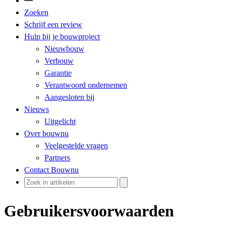
Zoeken
Schrijf een review
Hulp bij je bouwproject
Nieuwbouw
Verbouw
Garantie
Verantwoord ondernemen
Aangesloten bij
Nieuws
Uitgelicht
Over bouwnu
Veelgestelde vragen
Partners
Contact Bouwnu
Gebruikersvoorwaarden