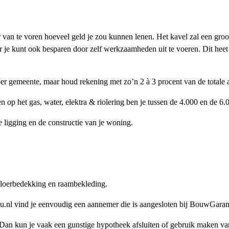
van te voren hoeveel geld je zou kunnen lenen. Het kavel zal een gro
ar je kunt ook besparen door zelf werkzaamheden uit te voeren. Dit heet
 per gemeente, maar houd rekening met zo’n 2 à 3 procent van de total
 op het gas, water, elektra & riolering ben je tussen de 4.000 en de 6.
e ligging en de constructie van je woning.
loerbedekking en raambekleding.
.nl vind je eenvoudig een aannemer die is aangesloten bij BouwGar
 Dan kun je vaak een gunstige hypotheek afsluiten of gebruik maken v