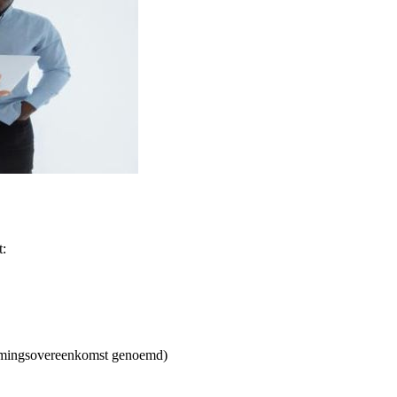
t:
nemingsovereenkomst genoemd)