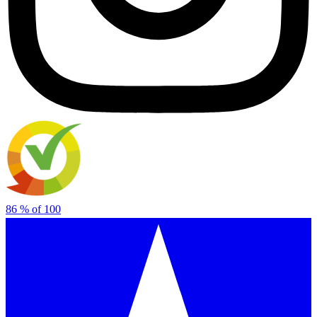
86
% of
100