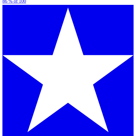
86
% of
100