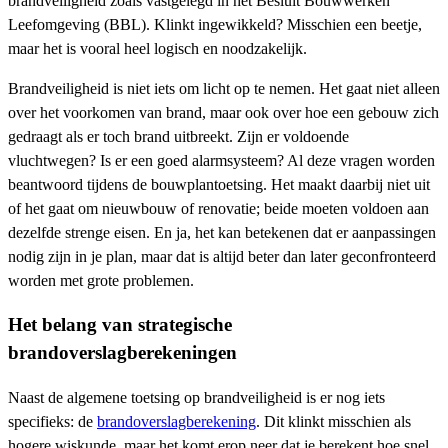
brandveiligheid zoals vastgelegd in het Besluit Bouwwerken
Leefomgeving (BBL). Klinkt ingewikkeld? Misschien een beetje,
maar het is vooral heel logisch en noodzakelijk.
Brandveiligheid is niet iets om licht op te nemen. Het gaat niet alleen
over het voorkomen van brand, maar ook over hoe een gebouw zich
gedraagt als er toch brand uitbreekt. Zijn er voldoende
vluchtwegen? Is er een goed alarmsysteem? Al deze vragen worden
beantwoord tijdens de bouwplantoetsing. Het maakt daarbij niet uit
of het gaat om nieuwbouw of renovatie; beide moeten voldoen aan
dezelfde strenge eisen. En ja, het kan betekenen dat er aanpassingen
nodig zijn in je plan, maar dat is altijd beter dan later geconfronteerd
worden met grote problemen.
Het belang van strategische
brandoverslagberekeningen
Naast de algemene toetsing op brandveiligheid is er nog iets
specifieks: de
brandoverslagberekening
. Dit klinkt misschien als
hogere wiskunde, maar het komt erop neer dat je berekent hoe snel