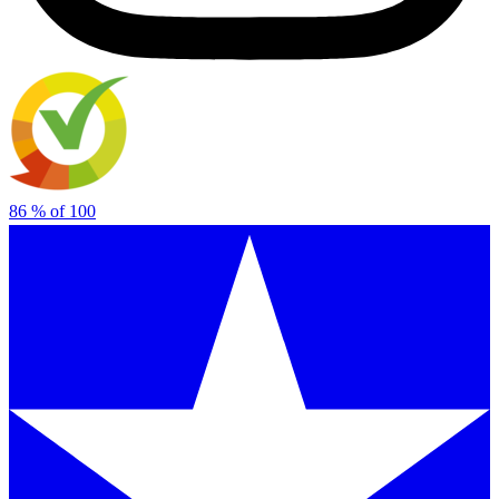
86
% of
100