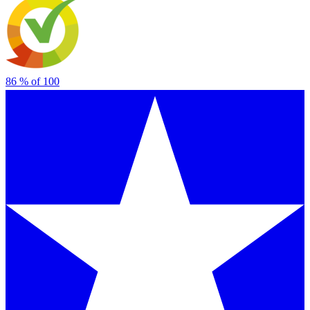
86
% of
100