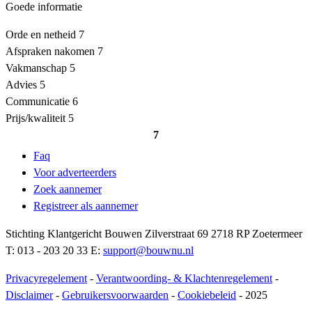
Goede informatie
Orde en netheid
7
Afspraken nakomen
7
Vakmanschap
5
Advies
5
Communicatie
6
Prijs/kwaliteit
5
7
Faq
Voor adverteerders
Zoek aannemer
Registreer als aannemer
Stichting Klantgericht Bouwen Zilverstraat 69 2718 RP Zoetermeer
T: 013 - 203 20 33 E:
support@bouwnu.nl
Privacyregelement
-
Verantwoording- & Klachtenregelement
-
Disclaimer
-
Gebruikersvoorwaarden
-
Cookiebeleid
- 2025