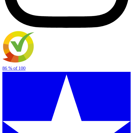
86
% of
100