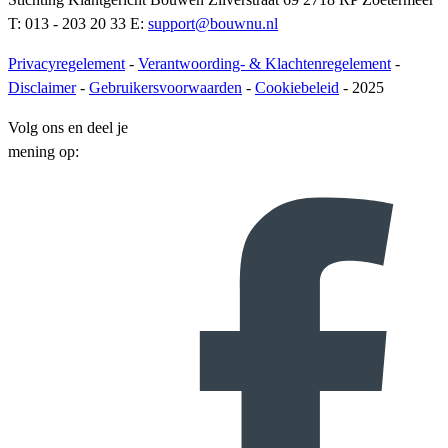
T: 013 - 203 20 33 E:
support@bouwnu.nl
Privacyregelement
-
Verantwoording- & Klachtenregelement
-
Disclaimer
-
Gebruikersvoorwaarden
-
Cookiebeleid
- 2025
Volg ons en deel je
mening op: