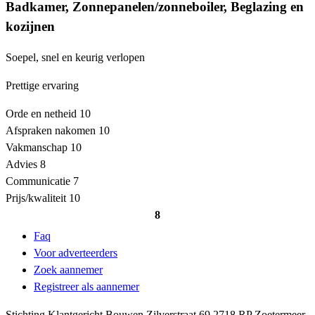
Badkamer, Zonnepanelen/zonneboiler, Beglazing en
kozijnen
Soepel, snel en keurig verlopen
Prettige ervaring
Orde en netheid
10
Afspraken nakomen
10
Vakmanschap
10
Advies
8
Communicatie
7
Prijs/kwaliteit
10
8
Faq
Voor adverteerders
Zoek aannemer
Registreer als aannemer
Stichting Klantgericht Bouwen Zilverstraat 69 2718 RP Zoetermeer