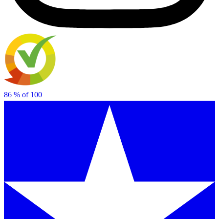
86
% of
100