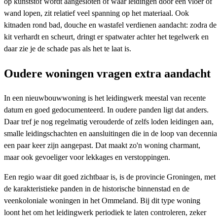
op kunststof wordt aangesloten of waar leidingen door een vloer of
wand lopen, zit relatief veel spanning op het materiaal. Ook
kitnaden rond bad, douche en wastafel verdienen aandacht: zodra de
kit verhardt en scheurt, dringt er spatwater achter het tegelwerk en
daar zie je de schade pas als het te laat is.
Oudere woningen vragen extra aandacht
In een nieuwbouwwoning is het leidingwerk meestal van recente
datum en goed gedocumenteerd. In oudere panden ligt dat anders.
Daar tref je nog regelmatig verouderde of zelfs loden leidingen aan,
smalle leidingschachten en aansluitingen die in de loop van decennia
een paar keer zijn aangepast. Dat maakt zo'n woning charmant,
maar ook gevoeliger voor lekkages en verstoppingen.
Een regio waar dit goed zichtbaar is, is de provincie Groningen, met
de karakteristieke panden in de historische binnenstad en de
veenkoloniale woningen in het Ommeland. Bij dit type woning
loont het om het leidingwerk periodiek te laten controleren, zeker