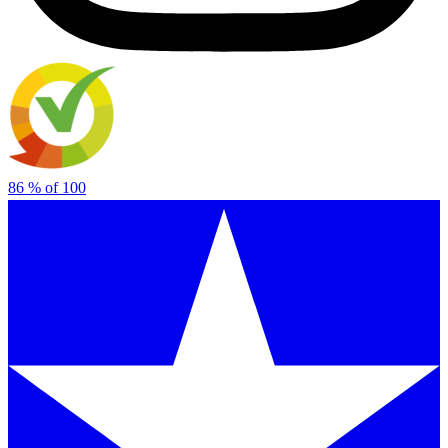
86
% of
100